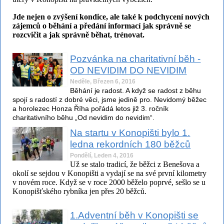
Jde nejen o zvýšení kondice, ale také k podchycení nových
zájemců o běhání a předání informací jak správně se
rozcvičit a jak správně běhat, trénovat.
Pozvánka na charitativní běh -
OD NEVIDIM DO NEVIDIM
Neděle, Březen 6, 2016
Běhání je radost. A když se radost z běhu
spojí s radostí z dobré věci, jsme jedině pro. Nevidomý běžec
a horolezec Honza Říha pořádá letos již 3. ročník
charitativního běhu „
Od nevidim do nevidim
“.
Na startu v Konopišti bylo 1.
ledna rekordních 180 běžců
Pondělí, Leden 4, 2016
Už se stalo tradicí, že běžci z Benešova a
okolí se sejdou v Konopišti a vydají se na své první kilometry
v novém roce. Když se v roce 2000 běželo poprvé, sešlo se u
Konopišťského rybníka jen přes 20 běžců.
1.Adventní běh v Konopišti se