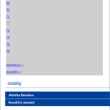
69
70
71
72
73
74
75
76
…
následující ›
poslední »
Oddíly
Atletika Benešov
Kondiční plavání