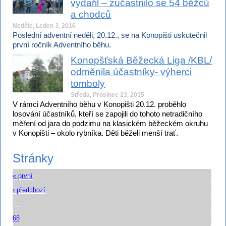
vydařil – zúčastnilo se 54 běžců
a chodců
Neděle, Leden 3, 2016
Poslední adventní neděli, 20.12., se na Konopišti uskutečnil
první ročník Adventního běhu.
Konopšťská Běžecká Liga /KBL/
odměnila účastníky- výherci
tomboly
Středa, Prosinec 23, 2015
V rámci Adventního běhu v Konopišti 20.12. proběhlo
losování účastníků, kteří se zapojili do tohoto netradičního
měření od jara do podzimu na klasickém běžeckém okruhu
v Konopišti – okolo rybníka. Děti běželi menší trať.
Stránky
« první
‹ předchozí
…
68