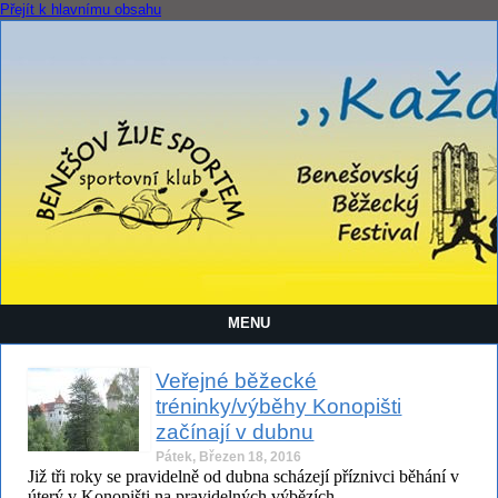
Přejít k hlavnímu obsahu
MENU
Veřejné běžecké
tréninky/výběhy Konopišti
začínají v dubnu
Pátek, Březen 18, 2016
Již tři roky se pravidelně od dubna scházejí příznivci běhání v
úterý v Konopišti na pravidelných výbězích.