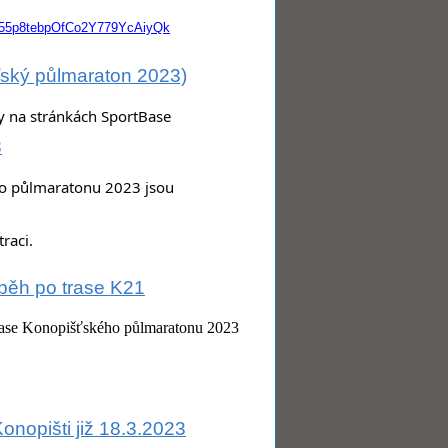
55p8tebpOfCo2Y779YcAiyQk
ský půlmaraton 2023)
y na stránkách SportBase
3
o půlmaratonu 2023 jsou 
raci.
ýběh po trase K21
trase Konopišťského půlmaratonu 2023
nopišti již 18.3.2023