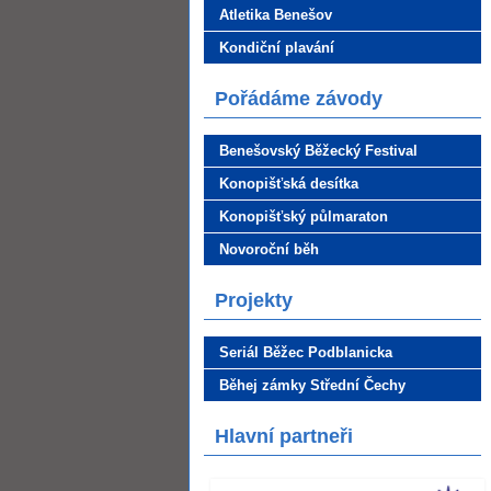
Atletika Benešov
Kondiční plavání
Pořádáme závody
Benešovský Běžecký Festival
Konopišťská desítka
Konopišťský půlmaraton
Novoroční běh
Projekty
Seriál Běžec Podblanicka
Běhej zámky Střední Čechy
Hlavní partneři