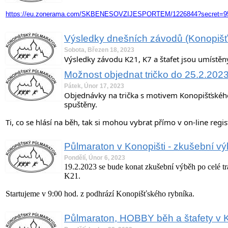
https://eu.zonerama.com/SKBENESOVZIJESPORTEM/1226844?secret=9
Výsledky dnešních závodů (Konopišť
Sobota, Březen 18, 2023
Výsledky závodu K21, K7 a štafet jsou umístěn
Možnost objednat tričko do 25.2.202
Pátek, Únor 17, 2023
Objednávky na trička s motivem Konopišťskéh
spuštěny.
Ti, co se hlásí na běh, tak si mohou vybrat přímo v on-line regist
Půlmaraton v Konopišti - zkušební v
Pondělí, Únor 6, 2023
19.2.2023 se bude konat zkušební výběh po celé 
K21.
Startujeme v 9:00 hod. z podhrází Konopišťského rybníka.
Půlmaraton, HOBBY běh a štafety v Ko