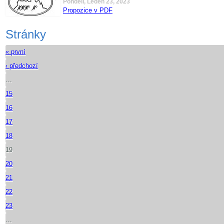
Pondělí, Leden 23, 2023
Propozice v PDF
Stránky
« první
‹ předchozí
…
15
16
17
18
19
20
21
22
23
…