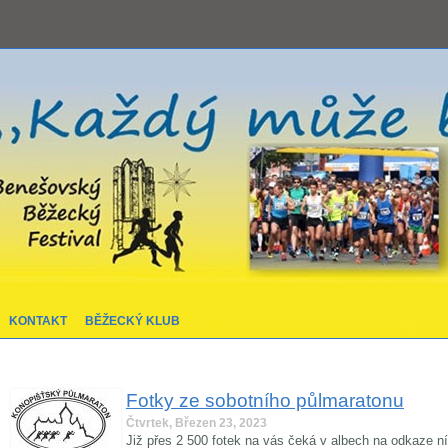
KONTAKT
BĚŽECKÝ KLUB
Fotky ze sobotního půlmaratonu
Čtvrtek, Březen 23, 2023
Již přes 2 500 fotek na vás čeká v albech na odkaze n