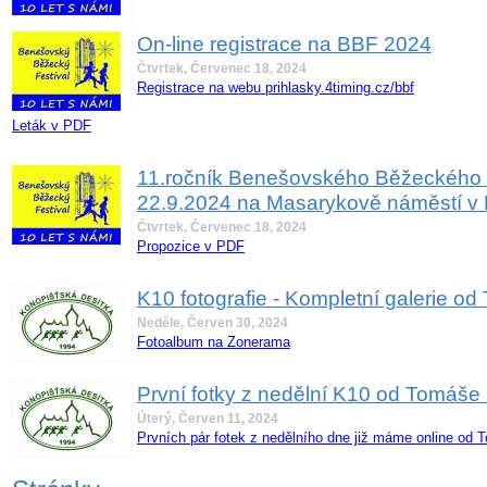
On-line registrace na BBF 2024
Čtvrtek, Červenec 18, 2024
Registrace na webu prihlasky.4timing.cz/bbf
Leták v PDF
11.ročník Benešovského Běžeckého 
22.9.2024 na Masarykově náměstí v
Čtvrtek, Červenec 18, 2024
Propozice v PDF
K10 fotografie - Kompletní galerie 
Neděle, Červen 30, 2024
Fotoalbum na Zonerama
První fotky z nedělní K10 od Tomáše
Úterý, Červen 11, 2024
Prvních pár fotek z nedělního dne již máme online od