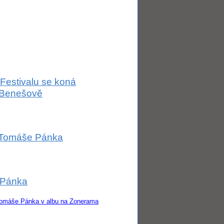
Festivalu se koná
 Benešově
od Tomáše Pánka
 Pánka
 Tomáše Pánka v albu na Zonerama