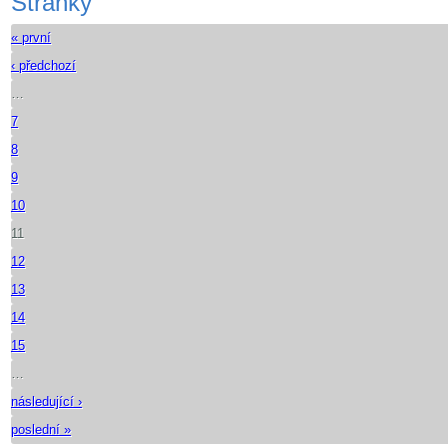
Stránky
« první
‹ předchozí
…
7
8
9
10
11
12
13
14
15
…
následující ›
poslední »