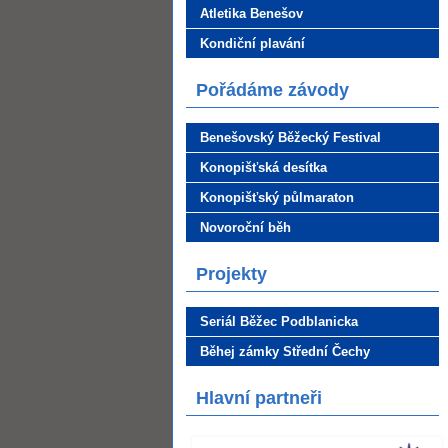
Atletika Benešov
Kondiční plavání
Pořádáme závody
Benešovský Běžecký Festival
Konopišťská desítka
Konopišťský půlmaraton
Novoroční běh
Projekty
Seriál Běžec Podblanicka
Běhej zámky Střední Čechy
Hlavní partneři