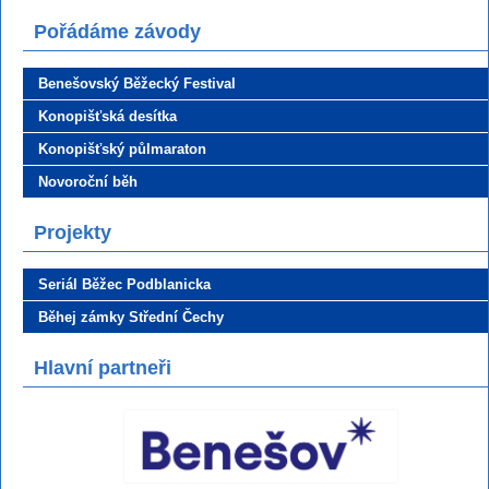
Pořádáme závody
Benešovský Běžecký Festival
Konopišťská desítka
Konopišťský půlmaraton
Novoroční běh
Projekty
Seriál Běžec Podblanicka
Běhej zámky Střední Čechy
Hlavní partneři