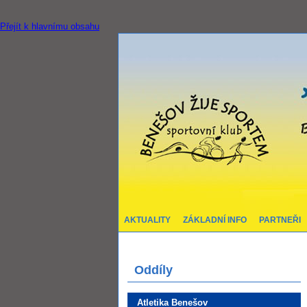
Přejít k hlavnímu obsahu
AKTUALITY
ZÁKLADNÍ INFO
PARTNEŘI
Oddíly
Atletika Benešov