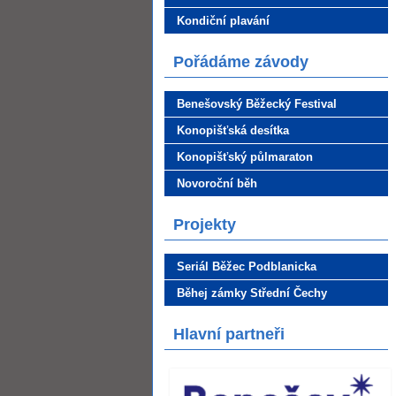
Kondiční plavání
Pořádáme závody
Benešovský Běžecký Festival
Konopišťská desítka
Konopišťský půlmaraton
Novoroční běh
Projekty
Seriál Běžec Podblanicka
Běhej zámky Střední Čechy
Hlavní partneři