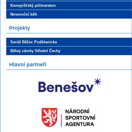
Konopišťský půlmaraton
Novoroční běh
Projekty
Seriál Běžec Podblanicka
Běhej zámky Střední Čechy
Hlavní partneři