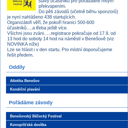
stavy účastníků pro pořadatele milým
překvapením.
Do pěti závodů (včetně běhu sponzorů)
je nyní nahlášeno 438 startujících.
Organizátoři věří, že pokoří hranici 500-600
účastníků….a třeba ještě více.
Všichni jsou zváni…..registrace pokračuje od 17.9. od
13 hod do soboty 14 hod na náměstí v Benešově (viz
NOVINKA níže)
Lze se hlásit i v den startu. Pro místní doporučujeme
řešit předem.
Oddíly
Atletika Benešov
Kondiční plavání
Pořádáme závody
Benešovský Běžecký Festival
Konopišťská desítka