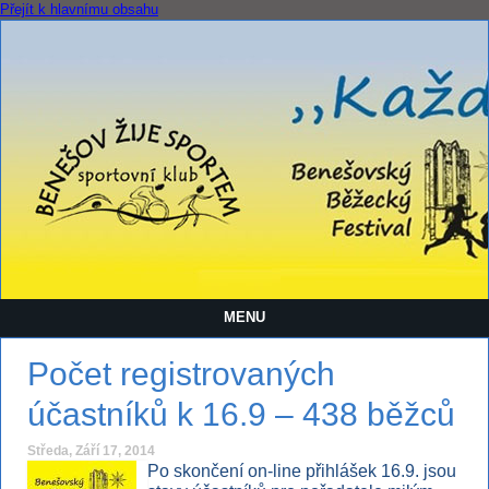
Přejít k hlavnímu obsahu
MENU
Počet registrovaných
účastníků k 16.9 – 438 běžců
Středa, Září 17, 2014
Po skončení on-line přihlášek 16.9. jsou