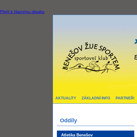
Přejít k hlavnímu obsahu
AKTUALITY
ZÁKLADNÍ INFO
PARTNEŘI
Oddíly
Atletika Benešov