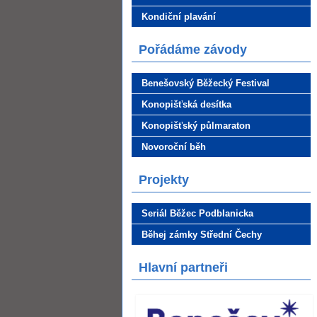
Kondiční plavání
Pořádáme závody
Benešovský Běžecký Festival
Konopišťská desítka
Konopišťský půlmaraton
Novoroční běh
Projekty
Seriál Běžec Podblanicka
Běhej zámky Střední Čechy
Hlavní partneři