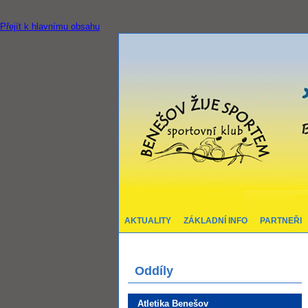
Přejít k hlavnímu obsahu
AKTUALITY
ZÁKLADNÍ INFO
PARTNEŘI
Oddíly
Atletika Benešov