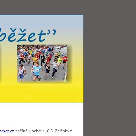
amky.cz
začíná v sobotu 16.5. Zručskym