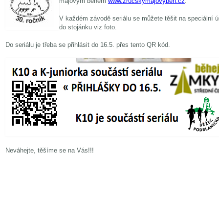
májovým během
www.zrucskymajovybeh.cz
.
V každém závodě seriálu se můžete těšit na speciální úč
do stojánku viz foto.
Do seriálu je třeba se přihlásit do 16.5. přes tento QR kód.
Neváhejte, těšíme se na Vás!!!