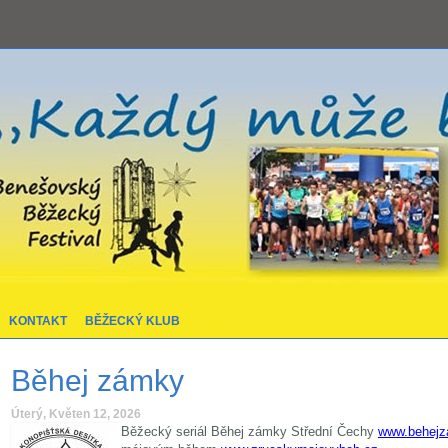
KONTAKT
BĚŽECKÝ KLUB
Běhej zámky
Úterý, Květen 12, 2026
Běžecký seriál Běhej zámky Střední Čechy
www.behejz