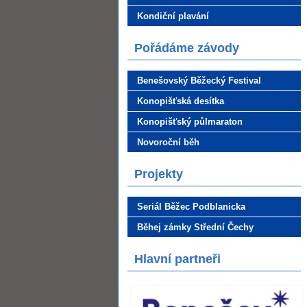
Kondiční plavání
Pořádáme závody
Benešovský Běžecký Festival
Konopišťská desítka
Konopišťský půlmaraton
Novoroční běh
Projekty
Seriál Běžec Podblanicka
Běhej zámky Střední Čechy
Hlavní partneři