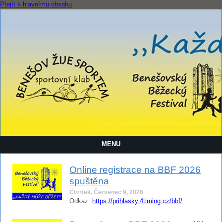
Přejít k hlavnímu obsahu
MENU
Online registrace na BBF 2026
spuštěna
Čtvrtek, Červenec 9, 2026
Odkaz:
https://prihlasky.4timing.cz/bbf/