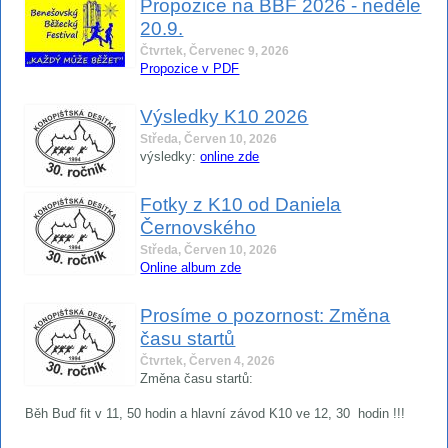
Propozice na BBF 2026 - neděle
20.9.
Čtvrtek, Červenec 9, 2026
Propozice v PDF
Výsledky K10 2026
Středa, Červen 10, 2026
výsledky:
online zde
Fotky z K10 od Daniela
Černovského
Středa, Červen 10, 2026
Online album zde
Prosíme o pozornost: Změna
času startů
Čtvrtek, Červen 4, 2026
Změna času startů:
Běh Buď fit v 11, 50 hodin a hlavní závod K10 ve 12, 30 hodin !!!