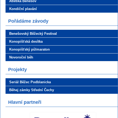
Atletika Benešov
Kondiční plavání
Pořádáme závody
Benešovský Běžecký Festival
Konopišťská desítka
Konopišťský půlmaraton
Novoroční běh
Projekty
Seriál Běžec Podblanicka
Běhej zámky Střední Čechy
Hlavní partneři