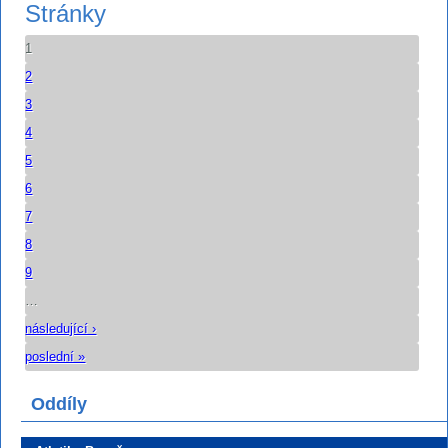
Stránky
1
2
3
4
5
6
7
8
9
…
následující ›
poslední »
Oddíly